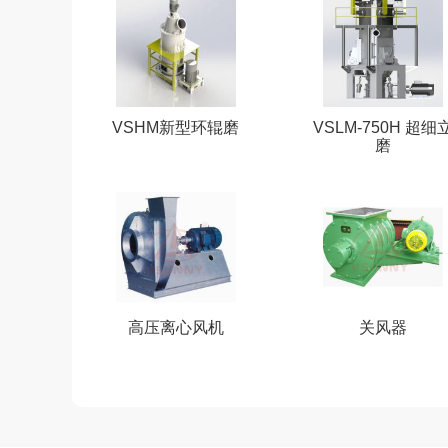
VSHM新型环辊磨
VSLM-750H 超细
磨
高压离心风机
关风器