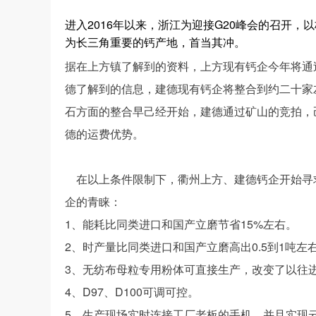
进入2016年以来，浙江为迎接G20峰会的召开
为长三角重要的钙产地，首当其冲。
据在上方镇了解到的资料，上方现有钙企今年将通
德了解到的信息，建德现有钙企将整合到约二十家
石方面的整合早己经开始，建德通过矿山的竞拍，
德的运费优势。
    在以上条件限制下，衢州上方、建德钙企开始寻求设备的转型升级。五全立磨由于以下优点赢得了上方、建德钙
企的青睐：
1、能耗比同类进口和国产立磨节省15%左右。
2、时产量比同类进口和国产立磨高出0.5到1吨左
3、无纺布母粒专用粉体可直接生产，改变了以往
4、D97、D100可调可控。
5、生产现场实时连接工厂老板的手机，并且实现