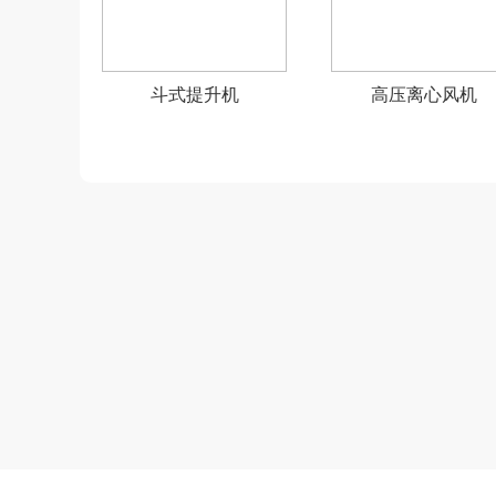
斗式提升机
高压离心风机