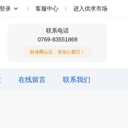
登录
客服中心
进入供求市场
联系电话
0769-83551869
粉体圈认证，请放心拨打！
质
在线留言
联系我们