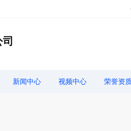
公司
新闻中心
视频中心
荣誉资